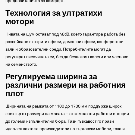
предпочитанията за комфорт.
Технология за ултратихи
мотори
Нивата на шум остават под 48dB, което гарантира работа без
разсейване в открити офиси, домашни офиси, конферентни
зали и образователни среди. Потребителите могат да
регулират височината си, без да безпокоят колеги или членове
на семейството.
Регулируема ширина за
различни размери на работния
плот
Ширината на рамката от 1100 до 1700 мм поддържа широк
спектър от размери на масата – от компактни работни станции
до големи изпълнителни бюра. Тази гъвкавост го прави
идеален както за производители на търговски мебели, така и