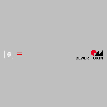
>
Продукт
>
Рамка за стоящо бюро

Регулируемо по височина бюро с кръгли
крака