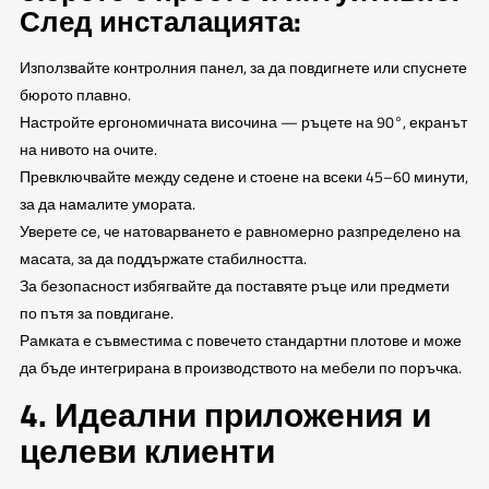
След инсталацията:
Използвайте контролния панел, за да повдигнете или спуснете
бюрото плавно.
Настройте ергономичната височина — ръцете на 90°, екранът
на нивото на очите.
Превключвайте между седене и стоене на всеки 45–60 минути,
за да намалите умората.
Уверете се, че натоварването е равномерно разпределено на
масата, за да поддържате стабилността.
За безопасност избягвайте да поставяте ръце или предмети
по пътя за повдигане.
Рамката е съвместима с повечето стандартни плотове и може
да бъде интегрирана в производството на мебели по поръчка.
4. Идеални приложения и
целеви клиенти