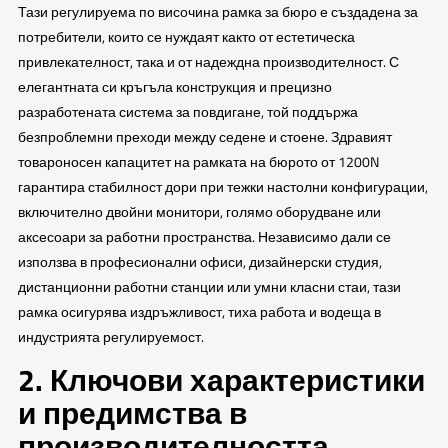
Тази регулируема по височина рамка за бюро е създадена за
потребители, които се нуждаят както от естетическа
привлекателност, така и от надеждна производителност. С
елегантната си кръгъла конструкция и прецизно
разработената система за повдигане, той поддържа
безпроблемни преходи между седене и стоене. Здравият
товароносен капацитет на рамката на бюрото от 1200N
гарантира стабилност дори при тежки настолни конфигурации,
включително двойни монитори, голямо оборудване или
аксесоари за работни пространства. Независимо дали се
използва в професионални офиси, дизайнерски студия,
дистанционни работни станции или умни класни стаи, тази
рамка осигурява издръжливост, тиха работа и водеща в
индустрията регулируемост.
2. Ключови характеристики
и предимства в
производителността