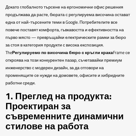
Докато глобалното търсене на ергономични офис решения
продължава да расте, бюрата с регулируема височина остават
една от най-търсените теми в Google. Потребителите все
повече поставят комфорта, гъвкавостта и ефективността на
първо място — превръщайки електрическите рамки за бюро
за стоя в категория продукти с висока експозиция.
The
Регулируемо по височина бюро с кръгли крака
Frame се
откроява на този конкурентен пазар, съчетавайки премиум
инженерство с модерен дизайн, за да отговори на
променящите се нужди на домовете, офисите и хибридните
работни среди.
1. Преглед на продукта:
Проектиран за
съвременните динамични
стилове на работа