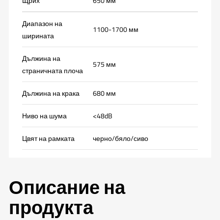
Щрих
650 мм
Диапазон на
1100-1700 мм
ширината
Дължина на
575 мм
страничната плоча
Дължина на крака
680 мм
Ниво на шума
<48dB
Цвят на рамката
черно/бяло/сиво
Описание на
продукта