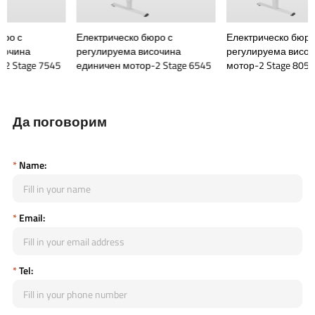
Електрическо бюро с
Електрическо бюро с
регулируема височина
регулируема височина Двое
7545
единичен мотор-2 Stage 6545
мотор-2 Stage 8050
Да поговорим
*
Name:
*
Email:
*
Tel: