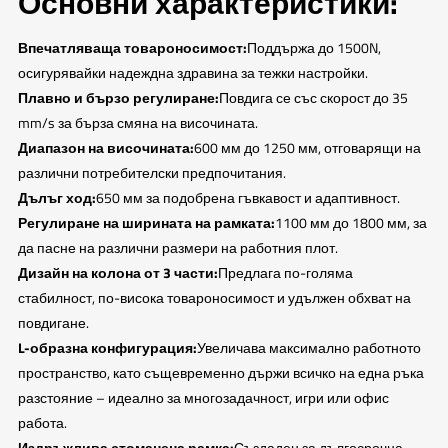
Основни характеристики:
Впечатляваща товароносимост:
Поддържа до 1500N,
осигурявайки надеждна здравина за тежки настройки.
Плавно и бързо регулиране:
Повдига се със скорост до 35
mm/s за бърза смяна на височината.
Диапазон на височината:
600 мм до 1250 мм, отговарящи на
различни потребителски предпочитания.
Дълъг ход:
650 мм за подобрена гъвкавост и адаптивност.
Регулиране на ширината на рамката:
1100 мм до 1800 мм, за
да пасне на различни размери на работния плот.
Дизайн на колона от 3 части:
Предлага по-голяма
стабилност, по-висока товароносимост и удължен обхват на
повдигане.
L-образна конфигурация:
Увеличава максимално работното
пространство, като същевременно държи всичко на една ръка
разстояние – идеално за многозадачност, игри или офис
работа.
Издръжлива стоманена рамка:
Създаден за дългосрочна