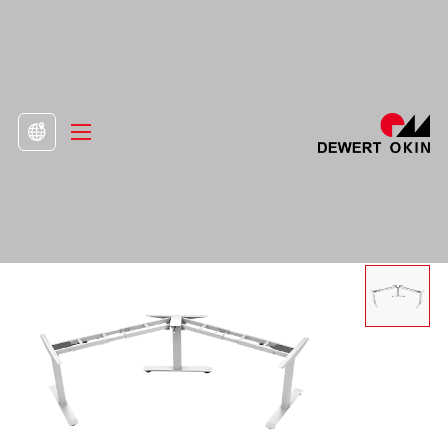
>
Продукт
>
Рамка за стоящо бюро

Електрическо бюро с регулируема
височина DS3 Регулируемо под три ъгъла