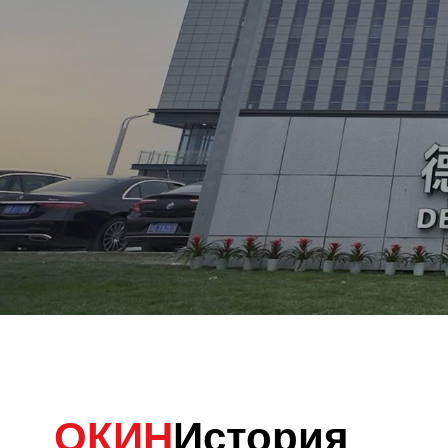
ОКИН
История