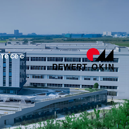
е се с