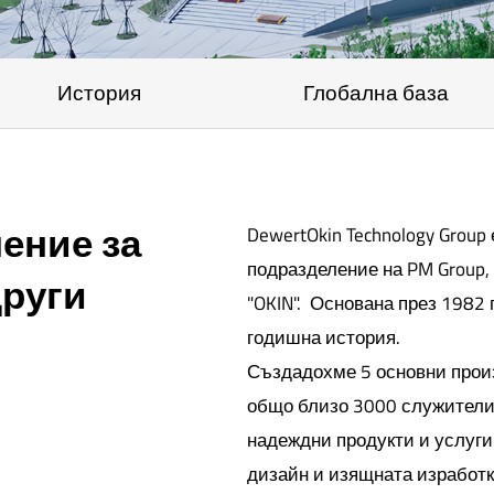
История
Глобална база
ение за
DewertOkin Technology Grou
подразделение на PM Group,
други
"OKIN". Основана през 1982 
годишна история.
Създадохме 5 основни произ
общо близо 3000 служители,
надеждни продукти и услуг
дизайн и изящната изработк