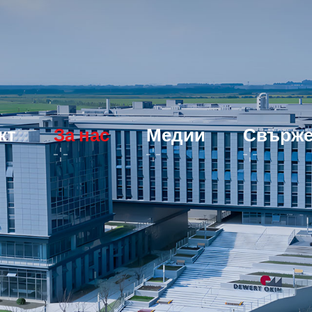
кт
За нас
Медии
Свържет