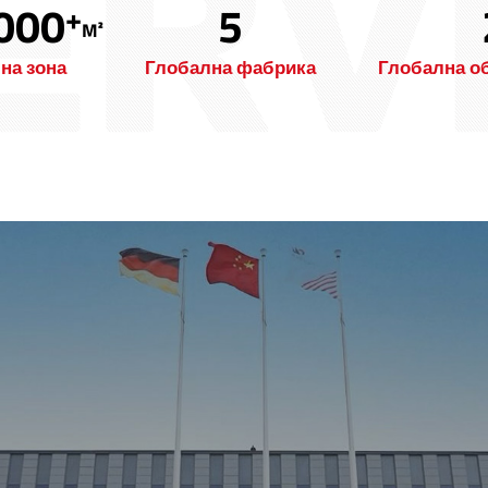
000
5
+
M²
на зона
Глобална фабрика
Глобална о