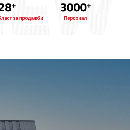
28
3000
+
+
бласт за продажби
Персонал