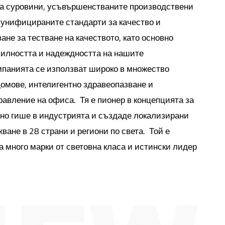
а суровини, усъвършенстваните производствени
 унифицираните стандарти за качество и
не за тестване на качеството, като основно
билността и надеждността на нашите
мпанията се използват широко в множество
домове, интелигентно здравеопазване и
равление на офиса. Тя е пионер в концепцията за
но гише в индустрията и създаде локализирани
ане в 28 страни и региони по света. Той е
а много марки от световна класа и истински лидер