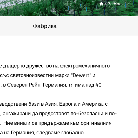
>
За Нас

Фабрика
p е дъщерно дружество на електромеханичното
 със световноизвестни марки "Dewert" и
г. в Северен Рейн, Германия, тя има над 40-
водствени бази в Азия, Европа и Америка, с
 ангажирани да предоставят по-безопасни и по-
и. Ние винаги се придържаме към оригиналния
а на Германия, следваме глобално