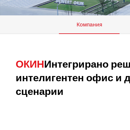
Компания
ОКИН
Интегрирано реш
интелигентен офис и 
сценарии