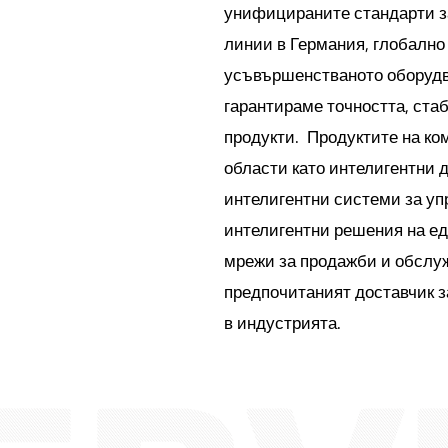
унифицираните стандарти з
линии в Германия, глобално
усъвършенстваното оборудва
гарантираме точността, ста
продукти. Продуктите на ко
области като интелигентни 
интелигентни системи за уп
интелигентни решения на ед
мрежи за продажби и обслужв
предпочитаният доставчик з
в индустрията.