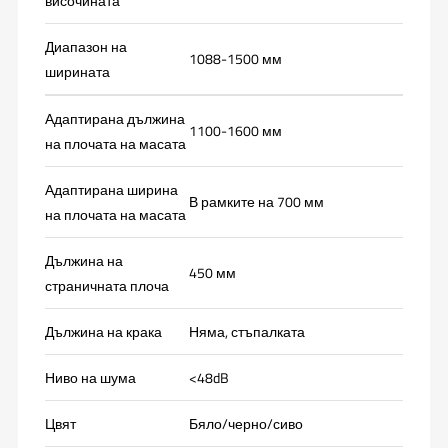
височината
Диапазон на
1088-1500 мм
ширината
Адаптирана дължина
1100-1600 мм
на плочата на масата
Адаптирана ширина
В рамките на 700 мм
на плочата на масата
Дължина на
450 мм
страничната плоча
Дължина на крака
Няма, стъпалката
Ниво на шума
<48dB
Цвят
Бяло/черно/сиво