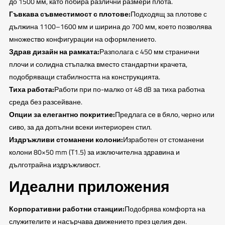
до 1500 мм, като побира различни размери плота.
Гъвкава съвместимост с плотове:
Подходящ за плотове с
дължина 1100–1600 мм и ширина до 700 мм, което позволява
множество конфигурации на оформлението.
Здрав дизайн на рамката:
Разполага с 450 мм странични
плочи и солидна стъпалка вместо стандартни крачета,
подобряващи стабилността на конструкцията.
Тиха работа:
Работи при по-малко от 48 dB за тиха работна
среда без разсейване.
Опции за елегантно покритие:
Предлага се в бяло, черно или
сиво, за да допълни всеки интериорен стил.
Издръжливи стоманени колони:
Изработен от стоманени
колони 80×50 mm (T1.5) за изключителна здравина и
дълготрайна издръжливост.
Идеални приложения
Корпоративни работни станции:
Подобрява комфорта на
служителите и насърчава движението през целия ден.