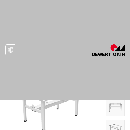
>
Продукт
>
Рамка за стоящо бюро

Електрическа регулируема по височина
система за пейка за бюро DS4-2 Stage