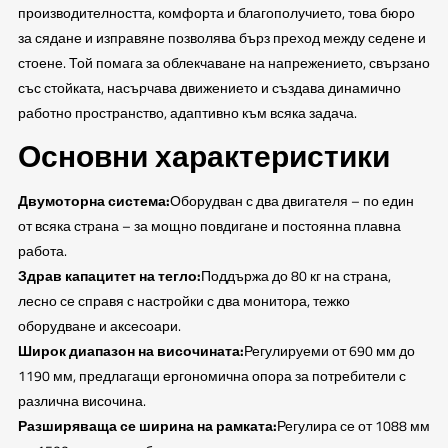
производителността, комфорта и благополучието, това бюро
за сядане и изправяне позволява бърз преход между седене и
стоене. Той помага за облекчаване на напрежението, свързано
със стойката, насърчава движението и създава динамично
работно пространство, адаптивно към всяка задача.
Основни характеристики
Двумоторна система:
Оборудван с два двигателя – по един
от всяка страна – за мощно повдигане и постоянна плавна
работа.
Здрав капацитет на тегло:
Поддържа до 80 кг на страна,
лесно се справя с настройки с два монитора, тежко
оборудване и аксесоари.
Широк диапазон на височината:
Регулируеми от 690 мм до
1190 мм, предлагащи ергономична опора за потребители с
различна височина.
Разширяваща се ширина на рамката:
Регулира се от 1088 мм