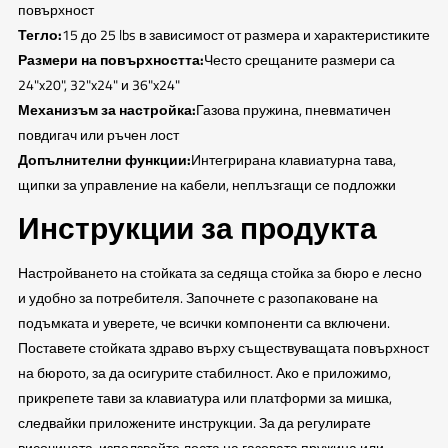
повърхност
Тегло:
15 до 25 lbs в зависимост от размера и характеристиките
Размери на повърхността:
Често срещаните размери са
24"x20", 32"x24" и 36"x24"
Механизъм за настройка:
Газова пружина, пневматичен
повдигач или ръчен лост
Допълнителни функции:
Интегрирана клавиатурна тава,
щипки за управление на кабели, неплъзгащи се подложки
Инструкции за продукта
Настройването на стойката за седяща стойка за бюро е лесно
и удобно за потребителя. Започнете с разопаковане на
подъмката и уверете, че всички компоненти са включени.
Поставете стойката здраво върху съществуващата повърхност
на бюрото, за да осигурите стабилност. Ако е приложимо,
прикрепете тави за клавиатура или платформи за мишка,
следвайки приложените инструкции. За да регулирате
височината, използвайте лоста на газовата пружина или