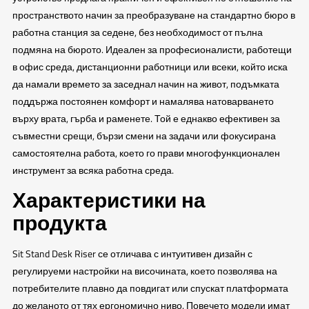
пространството начин за преобразуване на стандартно бюро в
работна станция за седене, без необходимост от пълна
подмяна на бюрото. Идеален за професионалисти, работещи
в офис среда, дистанционни работници или всеки, който иска
да намали времето за заседнал начин на живот, подъмката
поддържа постоянен комфорт и намалява натоварването
върху врата, гърба и раменете. Той е еднакво ефективен за
съвместни срещи, бързи смени на задачи или фокусирана
самостоятелна работа, което го прави многофункционален
инструмент за всяка работна среда.
Характеристики на
продукта
Sit Stand Desk Riser се отличава с интуитивен дизайн с
регулируеми настройки на височината, което позволява на
потребителите плавно да повдигат или спускат платформата
до желаното от тях ергономично ниво. Повечето модели имат