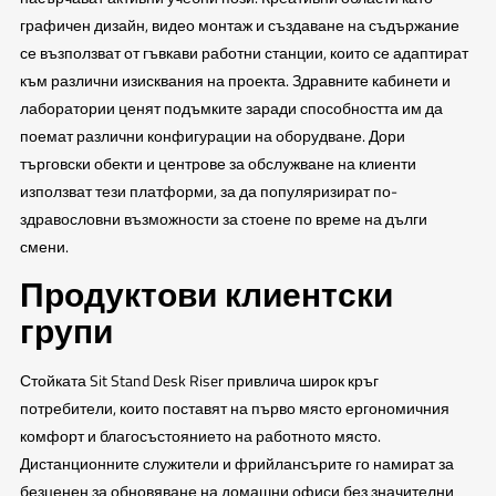
графичен дизайн, видео монтаж и създаване на съдържание
се възползват от гъвкави работни станции, които се адаптират
към различни изисквания на проекта. Здравните кабинети и
лаборатории ценят подъмките заради способността им да
поемат различни конфигурации на оборудване. Дори
търговски обекти и центрове за обслужване на клиенти
използват тези платформи, за да популяризират по-
здравословни възможности за стоене по време на дълги
смени.
Продуктови клиентски
групи
Стойката Sit Stand Desk Riser привлича широк кръг
потребители, които поставят на първо място ергономичния
комфорт и благосъстоянието на работното място.
Дистанционните служители и фрийлансърите го намират за
безценен за обновяване на домашни офиси без значителни