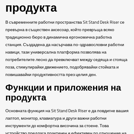
продукта
В съвременните работни пространства Sit Stand Desk Riser се
превърна в съществен аксесоар, който превръща всяко
традиционно бюро в динамична ергономична работна
станция. Създадена да насърчава по-здравословни работни
навици, тази универсална платформа позволява на
потребителите лесно да превключват между седяща и стояща
поза, стимулирайки движението, подобрявайки стойката и
повишавайки продуктивността през целия ден.
Функции и приложения на
продукта
Основната функция на Sit Stand Desk Riser е да повдигне вашия
лаптоп, монитор, клавиатура и други важни работни
инструменти до комфортна височина за стоене. Това
устройство предлага практичен и ефективен по отношение на