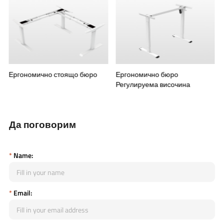
мично стоящо бюро
Ергономично бюро
Ергономич
Регулируема височина
компютър
Да поговорим
*
Name:
*
Email: