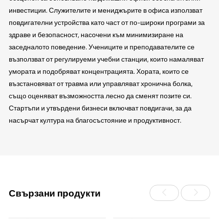
инвестиции. Служителите и мениджърите в офиса използват
повдигателни устройства като част от по-широки програми за
здраве и безопасност, насочени към минимизиране на
заседналото поведение. Учениците и преподавателите се
възползват от регулируеми учебни станции, които намаляват
умората и подобряват концентрацията. Хората, които се
възстановяват от травма или управляват хронична болка,
също оценяват възможността лесно да сменят позите си.
Стартъпи и утвърдени бизнеси включват повдигачи, за да
насърчат култура на благосъстояние и продуктивност.
Свързани продукти