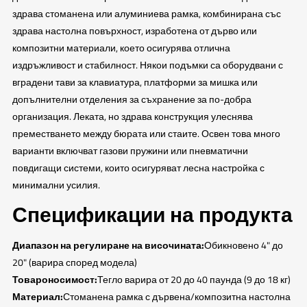
здрава стоманена или алуминиева рамка, комбинирана със
здрава настолна повърхност, изработена от дърво или
композитни материали, което осигурява отлична
издръжливост и стабилност. Някои подъмки са оборудвани с
вградени тави за клавиатура, платформи за мишка или
допълнителни отделения за съхранение за по-добра
организация. Леката, но здрава конструкция улеснява
преместването между бюрата или стаите. Освен това много
варианти включват газови пружини или пневматични
повдигащи системи, които осигуряват лесна настройка с
минимални усилия.
Спецификации на продукта
Диапазон на регулиране на височината:
Обикновено 4" до
20" (варира според модела)
Товароносимост:
Тегло варира от 20 до 40 паунда (9 до 18 кг)
Материал:
Стоманена рамка с дървена/композитна настолна