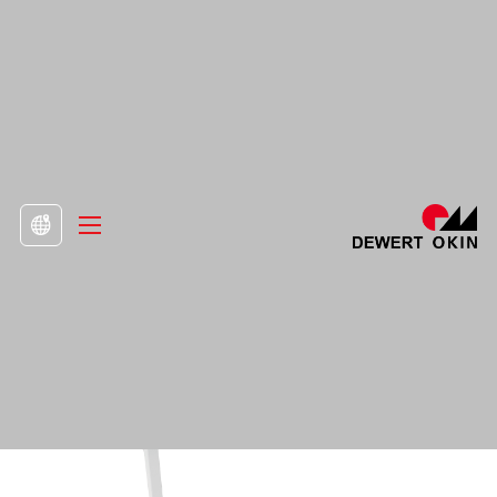
>
Горещи продукти

Стойка за бюро за седене