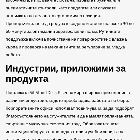
пневматичните контроли, като повдигате или спускате
подъмката до желаната ергономична позиция.
Препоръчително е да редувате седене и стоене на всеки 30 до
60 минути за оптимални здравословни ползи. Рутинната
поддръжка включва почистване на повърхностите с влажна
кърпа и проверка на механизмите за регулиране за гладка
работа.
Индустрии, приложими за
продукта
Поставката Sit Stand Desk Riser намира широко приложение в
различни индустрии, където преобладава работата на бюро.
Корпоративните офиси използват подигнувачи, за да подобрят
благосъстоянието на служителите и да намалят оплакванията,
свързани с мускулно-скелетния труд. Образователните
институции оборудват преподаватели и учебни зони, за да
насърчават активни учебни пози. Креативни области като